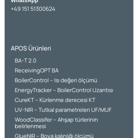
WhatsApp
+49 151 51300624
APOS Ürünleri
BA-T 2.0
ReceivingOPT BA
BoilerControl – Isı değeri ölçümü
EnergyTracker – BoilerControl Uzantısı
CureKT – Kürlenme derecesi KT
UV-NIR – Tutkal parametreleri UF/MUF
WoodClassifer – Ahşap türlerinin
belirlenmesi
GlueNIR – Boya kalınlığı ölçümü