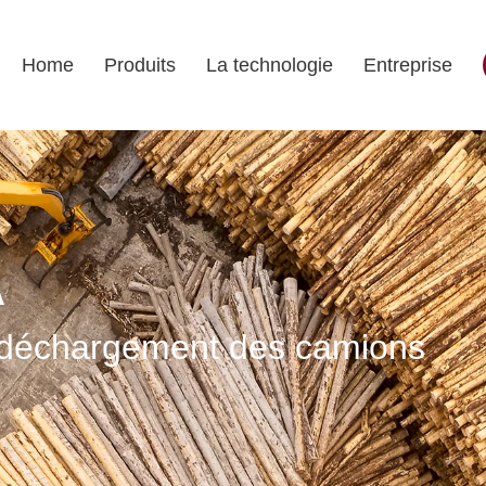
Home
Produits
La technologie
Entreprise
A
u déchargement des camions